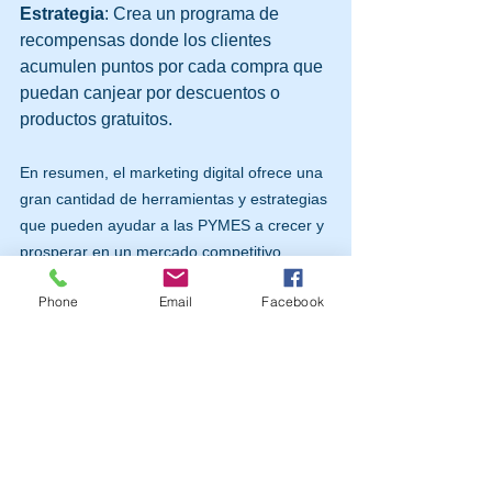
Estrategia
: Crea un programa de 
recompensas donde los clientes 
acumulen puntos por cada compra que 
puedan canjear por descuentos o 
productos gratuitos.
En resumen, el marketing digital ofrece una 
gran cantidad de herramientas y estrategias 
que pueden ayudar a las PYMES a crecer y 
prosperar en un mercado competitivo. 
Aprovecha estas tácticas para conectar con 
Phone
Email
Facebook
tu audiencia, aumentar tu visibilidad y 
mejorar tus resultados. Recuerda, la clave 
está en la consistencia y en la adaptación 
constante a las nuevas tendencias.
¡Empieza hoy mismo a implementar estas 
estrategias con MetaGrow y observa cómo 
tu PYME alcanza nuevas alturas!